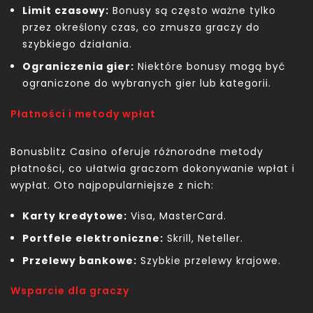
Limit czasowy:
Bonusy są często ważne tylko
przez określony czas, co zmusza graczy do
szybkiego działania.
Ograniczenia gier:
Niektóre bonusy mogą być
ograniczone do wybranych gier lub kategorii.
Płatności i metody wpłat
Bonusblitz Casino oferuje różnorodne metody
płatności, co ułatwia graczom dokonywanie wpłat i
wypłat. Oto najpopularniejsze z nich:
Karty kredytowe:
Visa, MasterCard.
Portfele elektroniczne:
Skrill, Neteller.
Przelewy bankowe:
Szybkie przelewy krajowe.
Wsparcie dla graczy