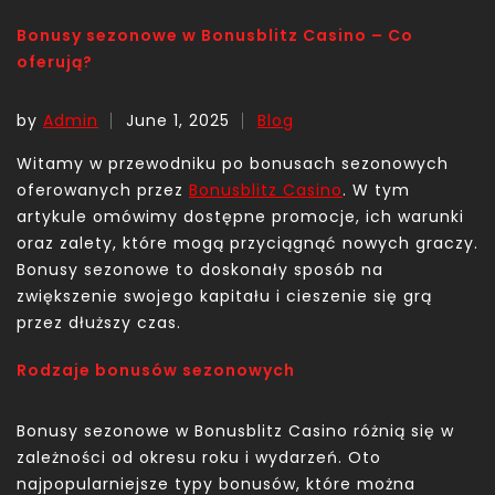
Bonusy sezonowe w Bonusblitz Casino – Co
oferują?
by
Admin
June 1, 2025
Blog
Witamy w przewodniku po bonusach sezonowych
oferowanych przez
Bonusblitz Casino
. W tym
artykule omówimy dostępne promocje, ich warunki
oraz zalety, które mogą przyciągnąć nowych graczy.
Bonusy sezonowe to doskonały sposób na
zwiększenie swojego kapitału i cieszenie się grą
przez dłuższy czas.
Rodzaje bonusów sezonowych
Bonusy sezonowe w Bonusblitz Casino różnią się w
zależności od okresu roku i wydarzeń. Oto
najpopularniejsze typy bonusów, które można