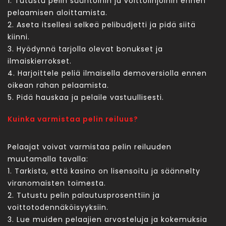
1. Tutustu pelin sääntöihin ja voittolinjoihin ennen
pelaamisen aloittamista.
2. Aseta itsellesi selkeä pelibudjetti ja pidä siitä
kiinni.
3. Hyödynnä tarjolla olevat bonukset ja
ilmaiskierrokset.
4. Harjoittele peliä ilmaisella demoversiolla ennen
oikean rahan pelaamista.
5. Pidä hauskaa ja pelaile vastuullisesti.
Kuinka varmistaa pelin reiluus?
Pelaajat voivat varmistaa pelin reiluuden
muutamalla tavalla:
1. Tarkista, että kasino on lisensoitu ja säännelty
viranomaisten toimesta.
2. Tutustu pelin palautusprosenttiin ja
voittotodennäköisyyksiin.
3. Lue muiden pelaajien arvosteluja ja kokemuksia