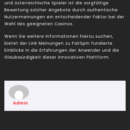
und österreichische Spieler ist die sorgfältige
Bewertung solcher Angebote durch authentische
Nutzermeinungen ein entscheidender Faktor bei der
Wahl des geeigneten Casinos.
Wenn Sie weitere Informationen hierzu suchen,
bietet der Link Meinungen zu FairSpin fundierte
Einblicke in die Erfahrungen der Anwender und die
Glaubwürdigkeit dieser innovativen Plattform.
Admin