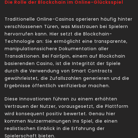
Die Rolle der Blockchain im Online-Glücksspiel
Traditionelle Online-Casinos operieren häufig hinter
verschlossenen Türen, was Misstrauen bei Spielern
hervorrufen kann. Hier setzt die Blockchain-
Technologie an: Sie ermöglicht eine transparente,
manipulationssichere Dokumentation aller
Transaktionen. Bei FairSpin, einem auf Blockchain
basierenden Casino, ist die Integrität der Spiele
durch die Verwendung von Smart Contracts
gewährleistet, die Zufallszahlen generieren und die
Ergebnisse öffentlich verifizierbar machen.
Diese Innovationen führen zu einem erhöhten
Vertrauen der Nutzer, vorausgesetzt, die Plattform
wird konsequent positiv bewertet. Genau hier
kommen Nutzermeinungen ins Spiel, die einen
realistischen Einblick in die Erfahrung der
Spielerschaft bieten.