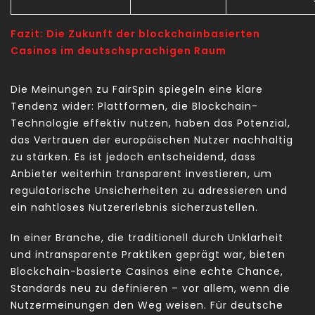
Fazit: Die Zukunft der blockchainbasierten
Casinos im deutschsprachigen Raum
Die Meinungen zu FairSpin spiegeln eine klare
Tendenz wider: Plattformen, die Blockchain-
Technologie effektiv nutzen, haben das Potenzial,
das Vertrauen der europäischen Nutzer nachhaltig
zu stärken. Es ist jedoch entscheidend, dass
Anbieter weiterhin transparent investieren, um
regulatorische Unsicherheiten zu adressieren und
ein nahtloses Nutzererlebnis sicherzustellen.
In einer Branche, die traditionell durch Unklarheit
und intransparente Praktiken geprägt war, bieten
Blockchain-basierte Casinos eine echte Chance,
Standards neu zu definieren – vor allem, wenn die
Nutzermeinungen den Weg weisen. Für deutsche