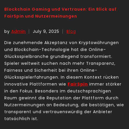
Blockchain Gaming und Vertrauen: Ein Blick auf
FairSpin und Nutzermeinungen
by
Admin
July 9, 2025
Blog
Die zunehmende Akzeptanz von Kryptowährungen
und Blockchain-Technologie hat die Online-
Glücksspielbranche grundlegend transformiert.
Spieler weltweit suchen nach mehr Transparenz,
Fairness und Sicherheit bei ihren Online-
Glücksspielerfahrungen. In diesem Kontext rücken
innovative Plattformen wie
FairSpin
immer stärker
in den Fokus. Besonders im deutschsprachigen
Raum gewinnt die Reputation der Plattform durch
Nutzermeinungen an Bedeutung, die bestätigen, wie
transparent und vertrauenswürdig der Anbieter
tatsächlich ist.