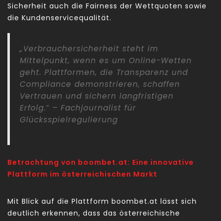
Sicherheit auch die Fairness der Wettquoten sowie
die Kundenservicequalität.
„Verbrauchersicherheit steht im
Mittelpunkt, wenn es um Online-Wetten
geht. Plattformen, die Transparenz und
Compliance demonstrieren, schaffen
Vertrauen und sichern langfristigen
Erfolg.“ –
Fachjournalist für
Glücksspielregulierung
Betrachtung von boombet.at: Eine innovative
Plattform im österreichischen Markt
Mit Blick auf die Plattform boombet.at lässt sich
deutlich erkennen, dass das österreichische