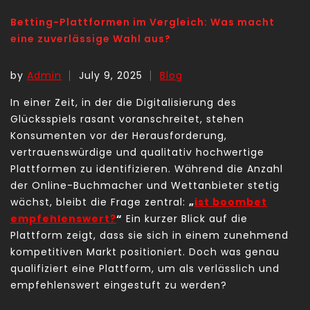
Betting-Plattformen im Vergleich: Was macht
eine zuverlässige Wahl aus?
by
Admin
July 9, 2025
Blog
In einer Zeit, in der die Digitalisierung des
Glücksspiels rasant voranschreitet, stehen
Konsumenten vor der Herausforderung,
vertrauenswürdige und qualitativ hochwertige
Plattformen zu identifizieren. Während die Anzahl
der Online-Buchmacher und Wettanbieter stetig
wächst, bleibt die Frage zentral:
„
ist boombet
empfehlenswert?
“
Ein kurzer Blick auf die
Plattform zeigt, dass sie sich in einem zunehmend
kompetitiven Markt positioniert. Doch was genau
qualifiziert eine Plattform, um als verlässlich und
empfehlenswert eingestuft zu werden?