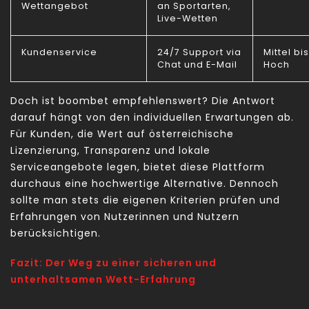
Wettangebot
an Sportarten,
Live-Wetten
Kundenservice
24/7 Support via
Mittel bis
Chat und E-Mail
Hoch
Doch ist boombet empfehlenswert? Die Antwort
darauf hängt von den individuellen Erwartungen ab.
Für Kunden, die Wert auf österreichische
Lizenzierung, Transparenz und lokale
Serviceangebote legen, bietet diese Plattform
durchaus eine hochwertige Alternative. Dennoch
sollte man stets die eigenen Kriterien prüfen und
Erfahrungen von Nutzerinnen und Nutzern
berücksichtigen.
Fazit: Der Weg zu einer sicheren und
unterhaltsamen Wett-Erfahrung