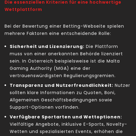
Die essenziellen Kriterien für eine hochwertige
Wettplattform
Bei der Bewertung einer Betting-Webseite spielen
mehrere Faktoren eine entscheidende Rolle:
Sicherheit und Lizenzierung:
Die Plattform
muss von einer anerkannten Behörde lizenziert
sein. In Österreich beispielsweise ist die Malta
Gaming Authority (MGA) eine der
vertrauenswürdigsten Regulierungsgremien.
Transparenz und Nutzerfreundlichkeit:
Nutzer
sollten klare Informationen zu Quoten, Boni,
Allgemeinen Geschäftsbedingungen sowie
Support-Optionen vorfinden.
Verfügbare Sportarten und Wettoptionen:
Vielfältige Angebote, inklusive E-Sports, Novelty-
Wetten und spezialisierten Events, erhöhen die