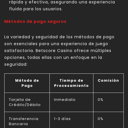
rápida y efectiva, asegurando una experiencia
fluida para los usuarios.
Métodos de pago seguros
La variedad y seguridad de los métodos de pago
son esenciales para una experiencia de juego
satisfactoria. Betscore Casino ofrece múltiples
opciones, todas ellas con un enfoque en la
seguridad:
Método de
Tiempo de
Comisión
Pago
Procesamiento
Tarjeta de
Inmediato
0%
Crédito/Débito
Transferencia
1-3 días
0%
Bancaria