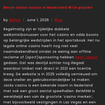
Beste online casino in Nederland #1 in plezier!
by
Admin
June 1, 2026
Blog
Regelmatig zijn er tijdelijke dubbele
welkomstbonussen voor het casino en odds boosts
op belangrijke wedstrijden in het sportsbook. Het nu
legale online casino heeft nog niet veel
naamsbekendheid omdat ze weinig aan offline
reclame of (sport)sponsoring hebben
Rony casino
gedaan. Dat was destijd echter nog illegaal
waardoor Unibet niet direct in 2021 een licentie
kreeg. De website is in 2025 volledig vernieuwd om
deze sneller en gebruiksvriendelijker te maken.
Jacks casino is een bekende naam in Nederland
met ook een groot aantal speelhallen. BetMGM is
wereldwijd een van de grootste ‘casino merken’,
met bijvoorbeeld vestigingen in Las Vegas en een