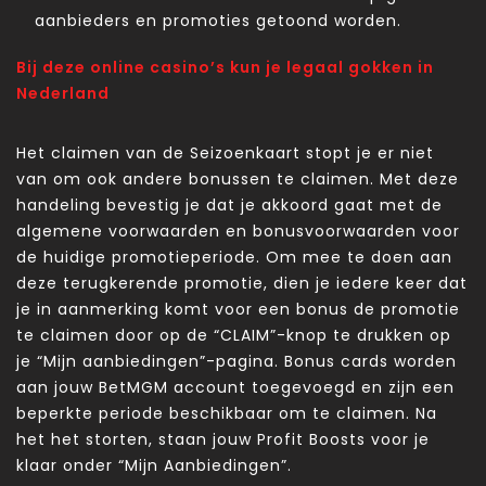
aanbieders en promoties getoond worden.
Bij deze online casino’s kun je legaal gokken in
Nederland
Het claimen van de Seizoenkaart stopt je er niet
van om ook andere bonussen te claimen. Met deze
handeling bevestig je dat je akkoord gaat met de
algemene voorwaarden en bonusvoorwaarden voor
de huidige promotieperiode. Om mee te doen aan
deze terugkerende promotie, dien je iedere keer dat
je in aanmerking komt voor een bonus de promotie
te claimen door op de “CLAIM”-knop te drukken op
je “Mijn aanbiedingen”-pagina. Bonus cards worden
aan jouw BetMGM account toegevoegd en zijn een
beperkte periode beschikbaar om te claimen. Na
het het storten, staan jouw Profit Boosts voor je
klaar onder “Mijn Aanbiedingen”.