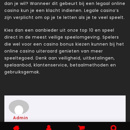
dan je wil? Wanneer dit gebeurt bij een legaal online
casino kun je een klacht indienen. Legale casino’s
zijn verplicht om op je te letten als je te veel speelt.
Kies dan een aanbieder uit onze top 10 en speel
direct in de meest veilige speelomgeving. Spelers
die wel voor een casino bonus kiezen kunnen bij het
online casino uiteraard genieten van meer
speeltegoed. Denk aan veiligheid, uitbetalingen,
spelaanbod, klantenservice, betaalmethoden en
gebruiksgemak.
Admin