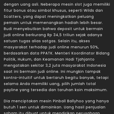
dengan uang asli. Neberapa mesin slot juga memiliki
fitur bonus atau simbol khusus, seperti Wilds dan
Scatters, yang dapat meningkatkan peluang
pemain untuk memenangkan hadiah lebih besar.
Budi menyebutkan bahwa deposit untuk bermain
judi online berkurang Rp 34,5 triliun sejak adanya
satuan tugas alias satgas. Selain itu, akses
masyarakat terhadap judi online menurun 50%,
berdasarkan data PPATK. Menteri Koordinator Bidang
Politik, Hukum, dan Keamanan Hadi Tjahjanto
mengatakan sekitar 3,2 juta masyarakat Indonesia
saat ini bermain judi online. Ini mungkin tampak
kontra-intuitif untuk bertaruh begitu banyak, tetapi
selama Anda memiliki uang, pilih jumlah total
payline yang tersedia dan taruhan koin maksimum.
Dia menciptakan mesin Pinball Ballyhoo yang hanya
butuh 1 sen untuk dimainkan. Uang hasil penjualan
saham itu dibuat untuk mendirikan perusahaan