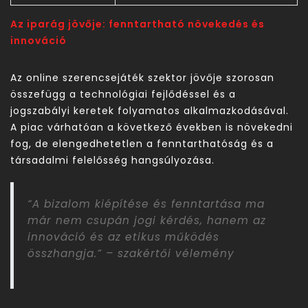
Az iparág jövője: fenntartható növekedés és
innováció
Az online szerencsejáték szektor jövője szorosan
összefügg a technológiai fejlődéssel és a
jogszabályi keretek folyamatos alkalmazkodásával.
A piac várhatóan a következő években is növekedni
fog, de elengedhetetlen a fenntarthatóság és a
társadalmi felelősség hangsúlyozása.
“A bizalom kiépítése és fenntartása ma
már nem csupán jogi kérdés, hanem az
innováció és az etikus működés
összhangja.” – szakértői vélemény