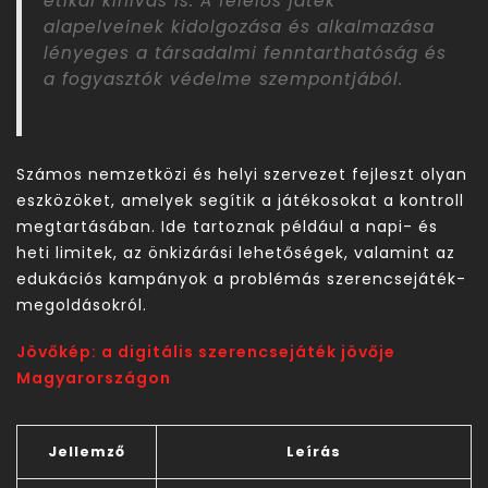
etikai kihívás is. A felelős játék
alapelveinek kidolgozása és alkalmazása
lényeges a társadalmi fenntarthatóság és
a fogyasztók védelme szempontjából.
Számos nemzetközi és helyi szervezet fejleszt olyan
eszközöket, amelyek segítik a játékosokat a kontroll
megtartásában. Ide tartoznak például a napi- és
heti limitek, az önkizárási lehetőségek, valamint az
edukációs kampányok a problémás szerencsejáték-
megoldásokról.
Jövőkép: a digitális szerencsejáték jövője
Magyarországon
Jellemző
Leírás