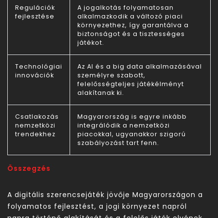
Regulációk
A jogalkotás folyamatosan
fejlesztése
alkalmazkodik a változó piaci
környezethez, így garantálva a
biztonságot és a tisztességes
játékot.
Technológiai
Az AI és a big data alkalmazásával
innovációk
személyre szabott,
felelősségteljes játékélményt
alakítanak ki.
Csatlakozás
Magyarország is egyre inkább
nemzetközi
integrálódik a nemzetközi
trendekhez
piacokkal, ugyanakkor szigorú
szabályozást tart fenn.
Összegzés
A digitális szerencsejáték jövője Magyarországon a
folyamatos fejlesztést, a jogi környezet napról