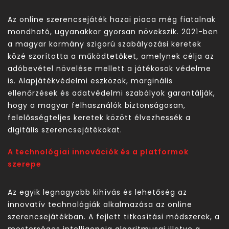
Az online szerencsejáték hazai piaca még fiatalnak
mondható, ugyanakkor gyorsan növekszik. 2021-ben
a magyar kormány szigorú szabályozási keretek
közé szorította a működtetőket, amelynek célja az
adóbevétel növelése mellett a játékosok védelme
is. Alapjátékvédelmi eszközök, marginális
ellenőrzések és adatvédelmi szabályok garantálják,
hogy a magyar felhasználók biztonságosan,
felelősségteljes keretek között élvezhessék a
digitális szerencsejátékokat.
A technológiai innovációk és a platformok
szerepe
Az egyik legnagyobb kihívás és lehetőség az
innovatív technológiák alkalmazása az online
szerencsejátékban. A fejlett titkosítási módszerek, a