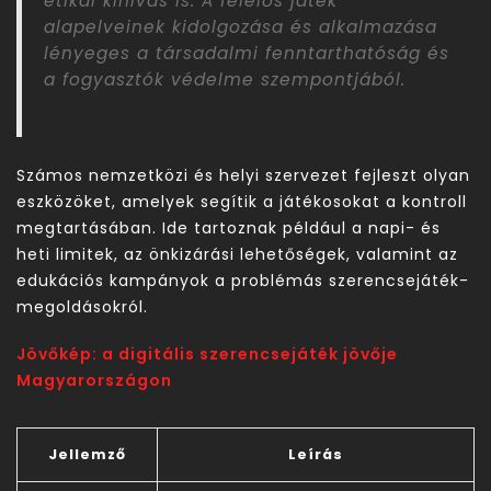
etikai kihívás is. A felelős játék
alapelveinek kidolgozása és alkalmazása
lényeges a társadalmi fenntarthatóság és
a fogyasztók védelme szempontjából.
Számos nemzetközi és helyi szervezet fejleszt olyan
eszközöket, amelyek segítik a játékosokat a kontroll
megtartásában. Ide tartoznak például a napi- és
heti limitek, az önkizárási lehetőségek, valamint az
edukációs kampányok a problémás szerencsejáték-
megoldásokról.
Jövőkép: a digitális szerencsejáték jövője
Magyarországon
Jellemző
Leírás