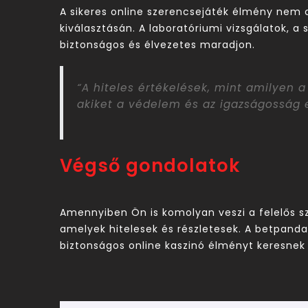
A sikeres online szerencsejáték élmény nem
kiválasztásán. A laboratóriumi vizsgálatok, a
biztonságos és élvezetes maradjon.
“A hiteles értékelések, mint amilyen 
akiket a védelem és az igazságosság e
Végső gondolatok
Amennyiben Ön is komolyan veszi a felelős sz
amelyek hitelesek és részletesek. A betpanda
biztonságos online kaszinó élményt keresne