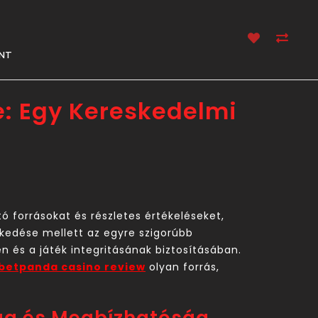
NT
e: Egy Kereskedelmi
ó forrásokat és részletes értékeléseket,
kedése mellett az egyre szigorúbb
n és a játék integritásának biztosításában.
betpanda casino review
olyan forrás,