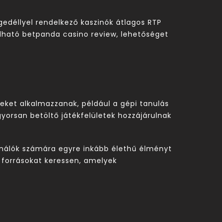
gedéllyel rendelkező kaszinók átlagos RTP
álható betpanda casino review, lehetőséget
seket alkalmazzanak, például a gépi tanulás
yorsan betöltő játékfelületek hozzájárulnak
asználók számára egyre inkább élethű élményt
n forrásokat keressen, amelyek