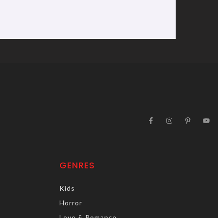
GENRES
Kids
Horror
Love & Romance