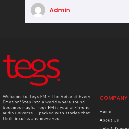
Admin
Welcome to Tegs FM – The Voice of Every
COMPANY
Emotion!Step into a world where sound
becomes magic. Tegs FM is your all-in-one
Home
audio universe — packed with stories that
thrill, inspire, and move you.
About Us
Help & Suppo