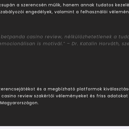
 csupán a szerencsén múlik, hanem annak tudatos kezel
 szabályozói engedélyek, valamint a felhasználói vélemén
a betpanda casino review, nélkülözhetetlenek a tu
mocionálisan is motivál.” – Dr. Katalin Horváth, sz
erencsejátékot és a megbízható platformok kiválasztásá
 casino review szakértői véleményeket és friss adatokat 
k Magyarországon.