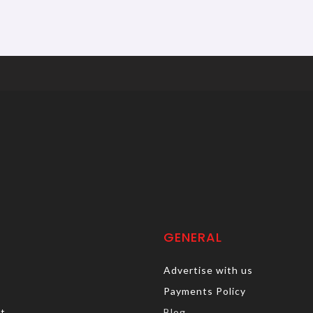
GENERAL
Advertise with us
Payments Policy
rt
Blog