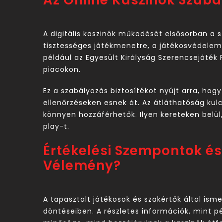
Az Online Kaszinók Szab
A digitális kaszinók működését elsősorban a
tisztességes játékmenetre, a játékosvédelem
például az Egyesült Királyság Szerencsejáték
piacokon.
Ez a szabályozás biztosítékot nyújt arra, ho
ellenőrzéseken esnek át. Az átláthatóság ku
könnyen hozzáférhetők. Ilyen kereteken belül, 
play-t.
Értékelési Szempontok és
Vélemény?
A tapasztalt játékosok és szakértők által is
döntéseiben. A részletes információk, mint pé