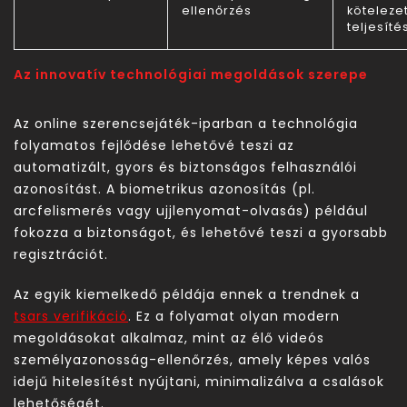
ellenőrzés
köteleze
teljesíté
Az innovatív technológiai megoldások szerepe
Az online szerencsejáték-iparban a technológia
folyamatos fejlődése lehetővé teszi az
automatizált, gyors és biztonságos felhasználói
azonosítást. A biometrikus azonosítás (pl.
arcfelismerés vagy ujjlenyomat-olvasás) például
fokozza a biztonságot, és lehetővé teszi a gyorsabb
regisztrációt.
Az egyik kiemelkedő példája ennek a trendnek a
tsars verifikáció
. Ez a folyamat olyan modern
megoldásokat alkalmaz, mint az élő videós
személyazonosság-ellenőrzés, amely képes valós
idejű hitelesítést nyújtani, minimalizálva a csalások
lehetőségét.