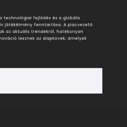
 technológiai fejlődés és a globális
tív játékélmény fenntartása. A piacvezető
k az aktuális trendekről, hatékonyan
nnováció lesznek az alapkövek, amelyek