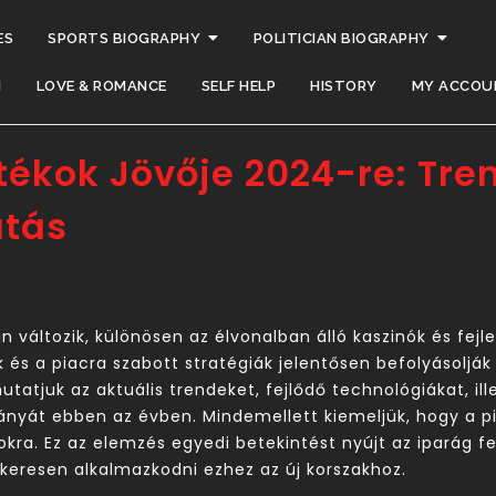
ES
SPORTS BIOGRAPHY
POLITICIAN BIOGRAPHY
H
LOVE & ROMANCE
SELF HELP
HISTORY
MY ACCOU
tékok Jövője 2024-re: Tre
atás
n változik, különösen az élvonalban álló kaszinók és fej
k és a piacra szabott stratégiák jelentősen befolyásoljá
atjuk az aktuális trendeket, fejlődő technológiákat, ille
ányát ebben az évben. Mindemellett kiemeljük, hogy a p
ra. Ez az elemzés egyedi betekintést nyújt az iparág fej
keresen alkalmazkodni ezhez az új korszakhoz.