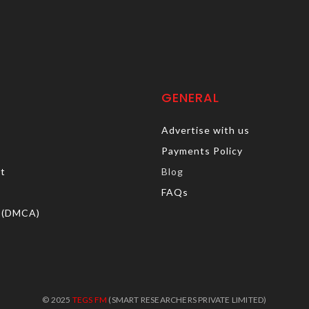
GENERAL
Advertise with us
Payments Policy
rt
Blog
FAQs
 (DMCA)
© 2025
TEGS FM
(SMART RESEARCHERS PRIVATE LIMITED)