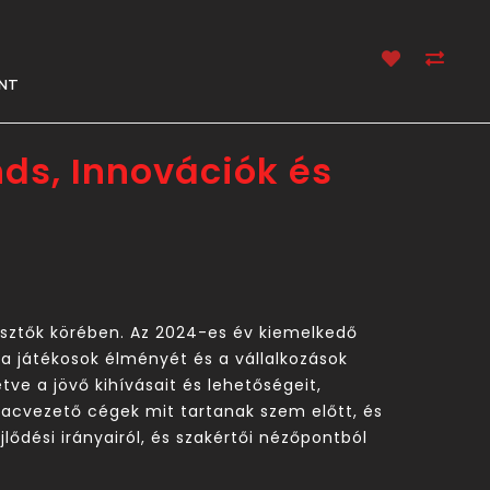
NT
nds, Innovációk és
lesztők körében. Az 2024-es év kiemelkedő
k a játékosok élményét és a vállalkozások
tve a jövő kihívásait és lehetőségeit,
iacvezető cégek mit tartanak szem előtt, és
lődési irányairól, és szakértői nézőpontból