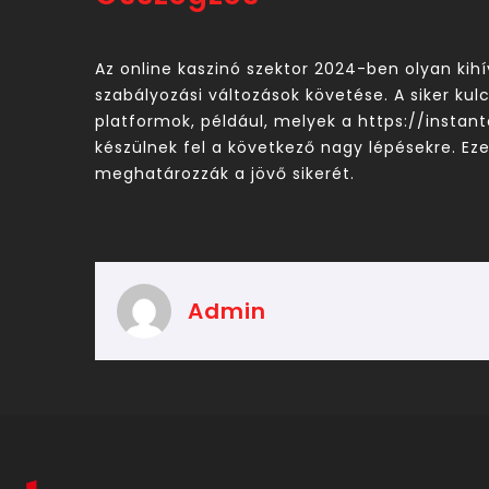
Az online kaszinó szektor 2024-ben olyan kih
szabályozási változások követése. A siker ku
platformok, például, melyek a https://insta
készülnek fel a következő nagy lépésekre. Ez
meghatározzák a jövő sikerét.
Admin