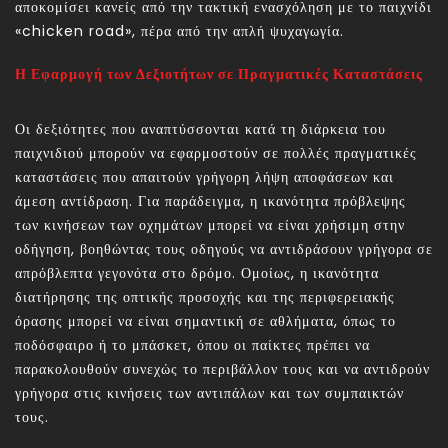
αποκομίσει κανείς από την τακτική ενασχόληση με το παιχνίδι
«chicken road», πέρα από την απλή ψυχαγωγία.
Η Εφαρμογή των Δεξιοτήτων σε Πραγματικές Καταστάσεις
Οι δεξιότητες που αναπτύσσονται κατά τη διάρκεια του
παιχνιδιού μπορούν να εφαρμοστούν σε πολλές πραγματικές
καταστάσεις που απαιτούν γρήγορη λήψη αποφάσεων και
άμεση αντίδραση. Για παράδειγμα, η ικανότητα πρόβλεψης
των κινήσεων των οχημάτων μπορεί να είναι χρήσιμη στην
οδήγηση, βοηθώντας τους οδηγούς να αντιδράσουν γρήγορα σε
απρόβλεπτα γεγονότα στο δρόμο. Ομοίως, η ικανότητα
διατήρησης της οπτικής προσοχής και της περιφερειακής
όρασης μπορεί να είναι σημαντική σε αθλήματα, όπως το
ποδόσφαιρο ή το μπάσκετ, όπου οι παίκτες πρέπει να
παρακολουθούν συνεχώς το περιβάλλον τους και να αντιδρούν
γρήγορα στις κινήσεις των αντιπάλων και των συμπαικτών
τους.