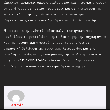
Επιπλέον, ασκήσεις όπως ο διαλογισμός και η γιόγκα μπορούν
να βοηθήσουν στη μείωση του στρες και στην ενίσχυση της
εσωτερικής ηρεμίας, βελτιώνοντας την ικανότητα
συγκέντρωσης και την αντίδραση σε καταστάσεις πίεσης.
Η εστίαση στην ανάπτυξη ολιστικών στρατηγικών που
συνδυάζουν τη φυσική άσκηση, τη διατροφή, την ψυχική υγεία
και την πνευματική ανάπτυξη μπορεί να οδηγήσει σε
σημαντική βελτίωση της γνωστικής λειτουργίας και της
ικανότητας αντίδρασης, ενισχύοντας την απόδοση τόσο στο
παιχνίδι «chicken road» όσο και σε οποιαδήποτε άλλη
δραστηριότητα απαιτεί συγκέντρωση και εγρήγορση.
Admin