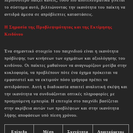
το σύστημα αυτό, βελτιώνοντας την ικανότητα του παίκτη να
αντιδρά άμεσα σε απρόβλεπτες καταστάσεις.
Η Σημασία της Προβλεψιμότητας και της Εκτίμησης
Κινδύνου
Ένα σημαντικό στοιχείο του παιχνιδιού είναι η ικανότητα
πρόβλεψης των κινήσεων των οχημάτων και αξιολόγησης του
κινδύνου. Οι παίκτες μαθαίνουν να αναγνωρίζουν μοτίβα στην
κυκλοφορία, να προβλέπουν πότε ένα όχημα πρόκειται να
εμφανιστεί και να εκτιμούν πόσο γρήγορα πρέπει να
αντιδράσουν. Αυτή η διαδικασία απαιτεί αναλυτική σκέψη και
την ικανότητα να συνδυάζονται οπτικές πληροφορίες με
προηγούμενη εμπειρία. Η επιτυχία στο παιχνίδι βασίζεται
στην ακρίβεια αυτών των προβλέψεων και στην ικανότητα
λήψης αποφάσεων υπό πίεση χρόνου.
Επίπεδο
Μέση
Συχνότητα
Απαιτούμενος