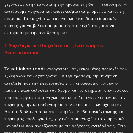
γεγονότων στην εργασία ή την προσωπική ζωή, η ικανότητα να
αντιδρούμε γρήγορα και αποτελεσματικά μπορεί να κάνει τη
διαφορά. Το παιχνίδι λειτουργεί ως ένας διασκεδαστικός
τρόπος για να βελτιώσουμε αυτές τις δεξιότητες και να
ενισχύσουμε την αντίδρασή μας.
Η Ψυχολογία του Παιχνιδιού και η Επίδραση στα
Αντανακλαστικά
Το «chicken road» ενεργοποιεί συγκεκριμένες περιοχές του
εγκεφάλου που σχετίζονται με την προσοχή, την κινητική
αντίληψη και την επεξεργασία της πληροφορίας. Καθώς ο
παίκτης παρακολουθεί τον δρόμο και τα οχήματα, ο εγκέφαλός
του επεξεργάζεται συνεχώς οπτικά δεδομένα, εκτιμώντας την
ταχύτητα, την κατεύθυνση και την απόσταση των οχημάτων.
Αυτή η διαδικασία απαιτεί υψηλό επίπεδο συγκέντρωσης και
ταχύτητας επεξεργασίας, γεγονός που ενισχύει τα νευρωνικά
μονοπάτια που σχετίζονται με τις γρήγορες αντιδράσεις. Όσο
περισσότερο παίζει κανείς, τόσο πιο αποτελεσματικά γίνεται