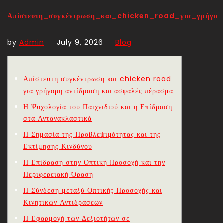
Απίστευτη_συγκέντρωση_και_chicken_road_για_γρήγο
by
Admin
July 9, 2026
Blog
Απίστευτη συγκέντρωση και chicken road
για γρήγορη αντίδραση και ασφαλές πέρασμα
Η Ψυχολογία του Παιχνιδιού και η Επίδραση
στα Αντανακλαστικά
Η Σημασία της Προβλεψιμότητας και της
Εκτίμησης Κινδύνου
Η Επίδραση στην Οπτική Προσοχή και την
Περιφερειακή Όραση
Η Σύνδεση μεταξύ Οπτικής Προσοχής και
Κινητικών Αντιδράσεων
Η Εφαρμογή των Δεξιοτήτων σε