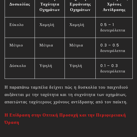
Δυσκολίας
Ταχύτητα
Εμφάνισης
Χρόνος
Οχημάτων
Οχημάτων
Αντίδρασης
Εύκολο
Χαμηλή
Χαμηλή
0.5 – 1
δευτερόλεπτα
Μέτριο
Μέτρια
Μέτρια
0.3 – 0.5
δευτερόλεπτα
Δύσκολο
Υψηλή
Υψηλή
0.1 – 0.3
δευτερόλεπτα
Η παραπάνω ταμπέλα δείχνει πώς η δυσκολία του παιχνιδιού
αυξάνεται με την ταχύτητα και τη συχνότητα των οχημάτων,
απαιτώντας ταχύτερους χρόνους αντίδρασης από τον παίκτη.
Η Επίδραση στην Οπτική Προσοχή και την Περιφερειακή
Όραση