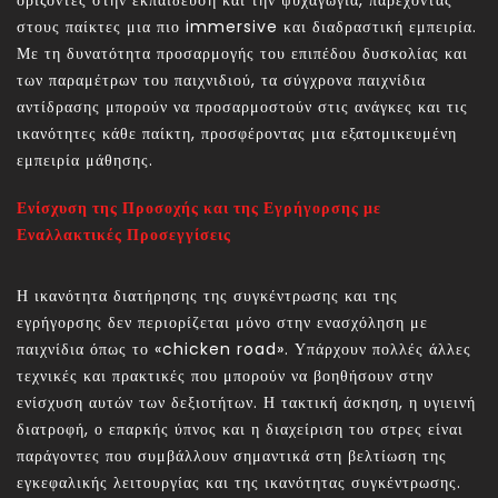
ορίζοντες στην εκπαίδευση και την ψυχαγωγία, παρέχοντας
στους παίκτες μια πιο immersive και διαδραστική εμπειρία.
Με τη δυνατότητα προσαρμογής του επιπέδου δυσκολίας και
των παραμέτρων του παιχνιδιού, τα σύγχρονα παιχνίδια
αντίδρασης μπορούν να προσαρμοστούν στις ανάγκες και τις
ικανότητες κάθε παίκτη, προσφέροντας μια εξατομικευμένη
εμπειρία μάθησης.
Ενίσχυση της Προσοχής και της Εγρήγορσης με
Εναλλακτικές Προσεγγίσεις
Η ικανότητα διατήρησης της συγκέντρωσης και της
εγρήγορσης δεν περιορίζεται μόνο στην ενασχόληση με
παιχνίδια όπως το «chicken road». Υπάρχουν πολλές άλλες
τεχνικές και πρακτικές που μπορούν να βοηθήσουν στην
ενίσχυση αυτών των δεξιοτήτων. Η τακτική άσκηση, η υγιεινή
διατροφή, ο επαρκής ύπνος και η διαχείριση του στρες είναι
παράγοντες που συμβάλλουν σημαντικά στη βελτίωση της
εγκεφαλικής λειτουργίας και της ικανότητας συγκέντρωσης.