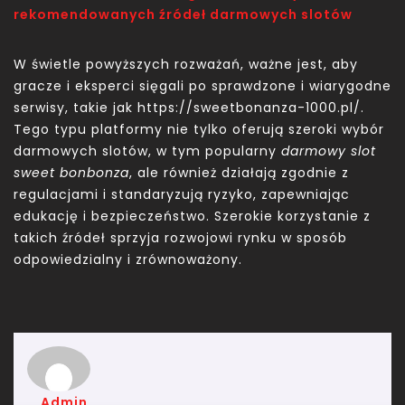
rekomendowanych źródeł darmowych slotów
W świetle powyższych rozważań, ważne jest, aby
gracze i eksperci sięgali po sprawdzone i wiarygodne
serwisy, takie jak https://sweetbonanza-1000.pl/.
Tego typu platformy nie tylko oferują szeroki wybór
darmowych slotów, w tym popularny
darmowy slot
sweet bonbonza
, ale również działają zgodnie z
regulacjami i standaryzują ryzyko, zapewniając
edukację i bezpieczeństwo. Szerokie korzystanie z
takich źródeł sprzyja rozwojowi rynku w sposób
odpowiedzialny i zrównoważony.
Admin