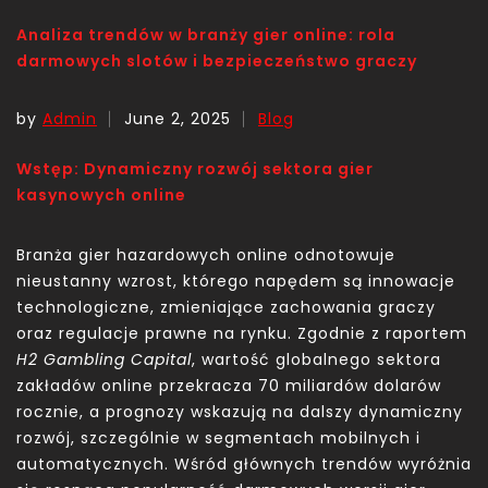
Analiza trendów w branży gier online: rola
darmowych slotów i bezpieczeństwo graczy
by
Admin
June 2, 2025
Blog
Wstęp: Dynamiczny rozwój sektora gier
kasynowych online
Branża gier hazardowych online odnotowuje
nieustanny wzrost, którego napędem są innowacje
technologiczne, zmieniające zachowania graczy
oraz regulacje prawne na rynku. Zgodnie z raportem
H2 Gambling Capital
, wartość globalnego sektora
zakładów online przekracza 70 miliardów dolarów
rocznie, a prognozy wskazują na dalszy dynamiczny
rozwój, szczególnie w segmentach mobilnych i
automatycznych. Wśród głównych trendów wyróżnia