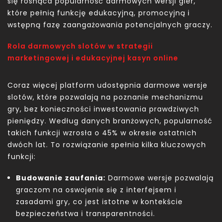
się rosnąca popularność darmowych wersji gier,
które pełnią funkcję edukacyjną, promocyjną i
wstępną fazę zaangażowania potencjalnych graczy.
Rola darmowych slotów w strategii
marketingowej i edukacyjnej kasyn online
Coraz więcej platform udostępnia darmowe wersje
slotów, które pozwalają na poznanie mechanizmu
gry, bez konieczności inwestowania prawdziwych
pieniędzy. Według danych branżowych, popularność
takich funkcji wzrosła o 45% w okresie ostatnich
dwóch lat. To rozwiązanie spełnia kilka kluczowych
funkcji:
Budowanie zaufania:
Darmowe wersje pozwalają
graczom na oswojenie się z interfejsem i
zasadami gry, co jest istotne w kontekście
bezpieczeństwa i transparentności.