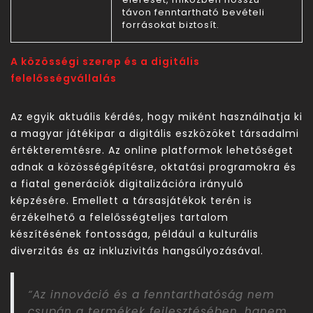
távon fenntartható bevételi
forrásokat biztosít.
A közösségi szerep és a digitális
felelősségvállalás
Az egyik aktuális kérdés, hogy miként használhatja ki
a magyar játékipar a digitális eszközöket társadalmi
értékteremtésre. Az online platformok lehetőséget
adnak a közösségépítésre, oktatási programokra és
a fiatal generációk digitalizációra irányuló
képzésére. Emellett a társasjátékok terén is
érzékelhető a felelősségteljes tartalom
készítésének fontossága, például a kulturális
diverzitás és az inkluzivitás hangsúlyozásával.
“Az innováció és a fenntarthatóság nem
csupán a termékek fejlesztésében, hanem