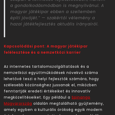
a gondolkodásmódban is megnyilvánul. A
magyar játékipar ebben a szellemben
építi jövőjét.” — szakértői vélemény a
hazai játékfejlesztés aktuális irányairól.
Kapcsolódási pont: A magyar játékipar
felélesztése és a nemzetközi karrier
Az internetes tartalomszolgáltatások és a
nemzetközi együttműködések növekvő száma
lehetővé teszi a helyi fejlesztők számára, hogy
szélesebb közönséghez jussanak el, miközben
fenntartják eredeti értékeiket és innovatív
megközelítéseiket. Egy például a
Spinango
Magyarország
oldalán megtalálható gyűjtemény,
amely egyben a kulturális örökség egyik modern