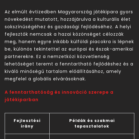
Az elmúlt évtizedben Magyarország játékipara gyors
növekedést mutatott, hozzájárulva a kulturális élet
sokszínűségéhez és gazdasági fejlődéséhez. A helyi
fejlesztők nemcsak a hazai közönséget célozzák
meg, hanem egyre inkább külföldi piacokra is lépnek
be, különös tekintettel az európai és észak-amerikai
partnerekre. Ez a nemzetközi közvetlenség
lehetőséget teremt a fenntartható fejlődéshez és a
kiváló minőségű tartalom előállításához, amely
megfelel a globális elvárásoknak.
A fenntarthatóság és innováció szerepe a
játékiparban
Fejlesztési
Példák és szakmai
irány
tapasztalatok