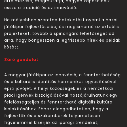
értelmezése, megmutatja, hogyan kapcsolódik
össze a tradíció és az innováció.
Ha mélyebben szeretne betekintést nyerni a hazai
játékipar fejlesztéseibe, és megismerné az aktuális
projekteket, tovább a spinangára lehetőséget ad
arra, hogy böngésszen a legfrissebb hírek és példák
között.
Záró gondolat
A magyar játékipar az innováció, a fenntarthatóság
és a kulturális identitás harmonikus egyesítésével
építi jövőjét. A helyi közösségek és a nemzetközi
piaci igények kiszolgálásával hozzájárulhatunk egy
felelősségteljes és fenntartható digitális kultúra
kialakításához. Ehhez elengedhetetlen, hogy a
fejlesztők és a szakemberek folyamatosan
figyelemmel kísérjék az iparági trendeket,