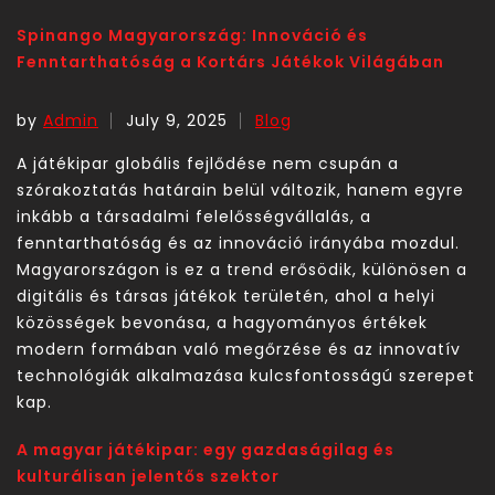
Spinango Magyarország: Innováció és
Fenntarthatóság a Kortárs Játékok Világában
by
Admin
July 9, 2025
Blog
A játékipar globális fejlődése nem csupán a
szórakoztatás határain belül változik, hanem egyre
inkább a társadalmi felelősségvállalás, a
fenntarthatóság és az innováció irányába mozdul.
Magyarországon is ez a trend erősödik, különösen a
digitális és társas játékok területén, ahol a helyi
közösségek bevonása, a hagyományos értékek
modern formában való megőrzése és az innovatív
technológiák alkalmazása kulcsfontosságú szerepet
kap.
A magyar játékipar: egy gazdaságilag és
kulturálisan jelentős szektor