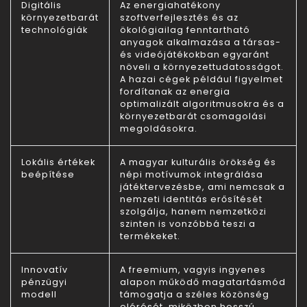
Digitális
Az energiahatékony
környezetbarát
szoftverfejlesztés és az
technológiák
ökológiailag fenntartható
anyagok alkalmazása a társas-
és videójátékokban egyaránt
növeli a környezettudatosságot.
A hazai cégek például figyelmet
fordítanak az energia
optimalizált algoritmusokra és a
környezetbarát csomagolási
megoldásokra.
Lokális értékek
A magyar kulturális örökség és
beépítése
népi motívumok integrálása
játéktervezésbe, ami nemcsak a
nemzeti identitás erősítését
szolgálja, hanem nemzetközi
szinten is vonzóbbá teszi a
termékeket.
Innovatív
A freemium, vagyis ingyenes
pénzügyi
alapon működő magatartásmód
modell
támogatja a széles közönség
elérését, miközben hosszú