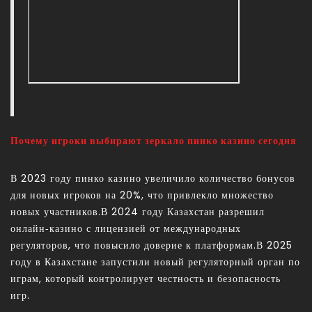
Почему игроки выбирают зеркало пинко казино сегодня
В 2023 году пинко казино увеличило количество бонусов
для новых игроков на 20%, что привлекло множество
новых участников.В 2024 году Казахстан разрешил
онлайн‑казино с лицензией от международных
регуляторов, что повысило доверие к платформам.В 2025
году в Казахстане запустили новый регуляторный орган по
играм, который контролирует честность и безопасность
игр.